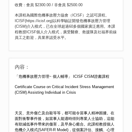
收費：會員 $2300.00 / 非會員 $2500.00
本課程為國際危機事故壓力協會（ICISF）之認可課程。
ICISF(https://icisf.org)以科學驗証開發危機事故壓力管理
(CISM)介入模式，已在全球超過60多個國家廣泛應用。本課
程教授ICISF個人介入模式，廣受醫療、救援隊及社福界前線
員工之歡迎，具業界認受水平。
內容：
「危機事故壓力管理
~
個人輔導」
ICISF CISM
證書課程
Certificate Course on Critical Incident Stress Management
(CISM) Assisting Individual in Crisis
天災、意外傷亡及自殺等等，都可能令當事人精神困擾。在
面對衝擊事件後，如當事人能適時得到專業人士協助，這能
有助減低事件帶來的傷害，及早身心癒合。此課程教授個人
危機介入模式
(SAFER-R Model)
，從個案評估、接觸、心理