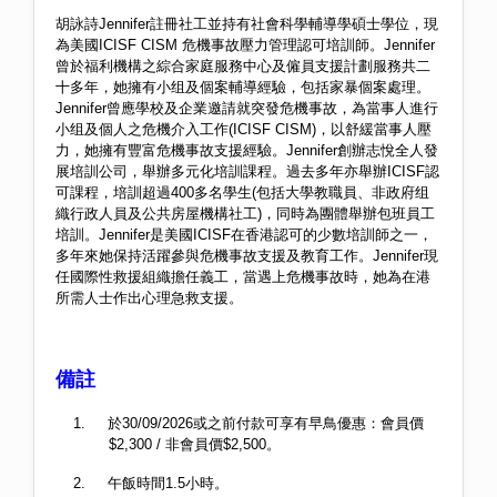
胡詠詩
Jennifer
註冊社工並持有社會科學輔導學碩士學位，現
為美國
ICISF CISM
危機事故壓力管理認可培訓師。
Jennifer
曾於福利機構之綜合家庭服務中心及僱員支援計劃服務共二
十多年，她擁有小组及個案輔導經驗，包括家暴個案處理。
Jennifer
曾應學校及企業邀請就突發危機事故，為當事人進行
小组及個人之危機介入工作
(ICISF CISM)
，以舒緩當事人壓
力，她擁有豐富危機事故支援經驗。
Jennifer
創辦志悅全人發
展培訓公司，舉辦多元化培訓課程。過去多年亦舉辦
ICISF
認
可課程，培訓超過
400
多名學生
(
包括大學教職員、非政府组
織行政人員及公共房屋機構社工
)
，同時為團體舉辦包班員工
培訓。
Jennifer
是美國
ICISF
在香港認可的少數培訓師之一，
多年來她保持活躍參與危機事故支援及教育工作。
Jennifer
現
任國際性救援組織擔任義工，當遇上危機事故時，她為在港
所需人士作出心理急救支援。
備註
1.
於30/
09/2026或之前付款可享有早鳥優惠：會員價
$2,300 / 非會員價$2,500。
2.
午飯時間
1.5
小時。