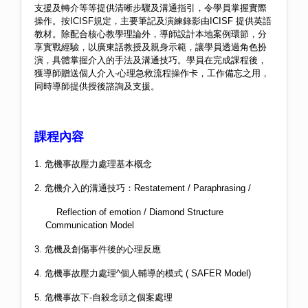
支援及轉介等等提供清晰步驟及溝通指引，令學員掌握實際
操作。按
ICISF
規定，主要筆記及演練錄影由
ICISF
提供英語
教材。除配合核心教學理論外，導師設計本地案例環節，分
享實戰經驗，以廣東話教授及親身示範，讓學員透過角色扮
演，具體掌握介入的手法及溝通技巧。學員在完成課程後，
獲導師贈送個人介入
-
心理急救流程操作卡，工作備忘之用，
同時導師提供授後諮詢及支援。
課程內容
1.
危機事故壓力處理基本概念
2.
危機介入的溝通技巧：
Restatement / Paraphrasing /
Reflection of emotion / Diamond Structure
Communication Model
3.
危機及創傷事件後的心理反應
4.
危機事故壓力處理
^
個人輔導的模式
( SAFER Model)
5.
危機事故下
-
自殺念頭之個案處理