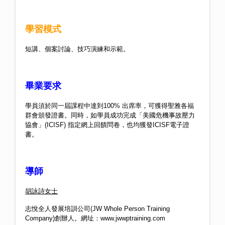
學習模式
短講、個案討論、技巧演練和示範。
畢業要求
​學員須於同一屆課程中達到100% 出席率，可獲得聖雅各福
群會頒發證書。同時，如學員成功完成「美國危機事故壓力
協會」(ICISF) 指定網上回饋問卷，也均獲發ICISF電子證
書。
導師
胡詠詩女士
志悅全人發展培訓公司
(JW Whole Person Training
Company)
創辦人。網址：
www.jwwptraining.com